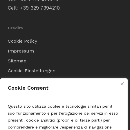
Cell:
+39 329 7394210
Credits
Cookie Policy
Impressum
Sitemap
Cookie-Einstellungen
Cookie Consent
Verkaufsbedingungen
Allgemeine Geschäftsbedingungen
Questo sito utilizza cookie e tecnologie similari per il
suo funzionamento e per l’erogazione dei servizi in esso
Versand und Zahlung
presenti, cookie analitici (propri e di terze parti) per
comprendere e migliorare l’esperienza di navigazione