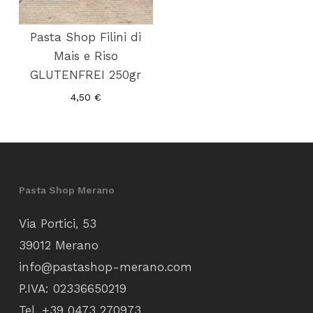
Pasta Shop Filini di
Mais e Riso
GLUTENFREI 250gr
4,50
€
Pasta Shop Merano
Via Portici, 53
39012 Merano
info@pastashop-merano.com
P.IVA: 02336650219
Tel.
+39 0473 270973