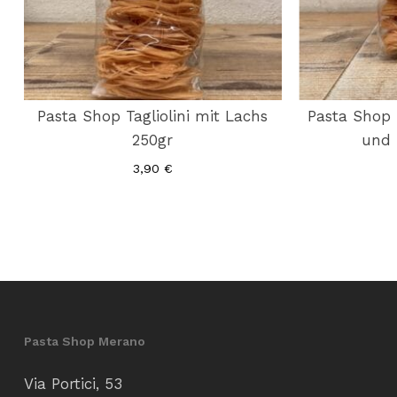
Pasta Shop Tagliolini mit Lachs
Pasta Shop 
250gr
und 
3,90
€
Pasta Shop Merano
Via Portici, 53