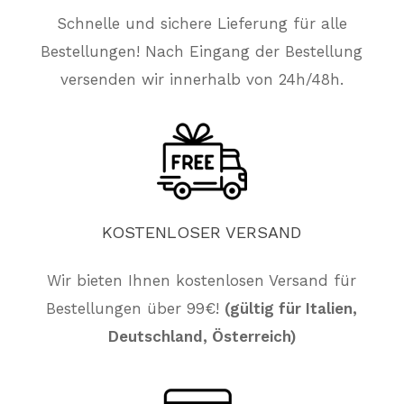
Schnelle und sichere Lieferung für alle
Bestellungen! Nach Eingang der Bestellung
versenden wir innerhalb von 24h/48h.
KOSTENLOSER
VERSAND
Wir bieten Ihnen kostenlosen Versand für
Es befinden sich keine Produkte im
Bestellungen über 99€!
(gültig für Italien,
Warenkorb.
Deutschland, Österreich)
Züruck Zum Shop