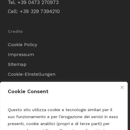
Tel.
+39 0473 270973
Cell:
+39 329 7394210
Credits
Cookie Policy
Impressum
Sitemap
Cookie-Einstellungen
Cookie Consent
Verkaufsbedingungen
Allgemeine Geschäftsbedingungen
Questo sito utilizza cookie e tecnologie similari per il
suo funzionamento e per l’erogazione dei servizi in esso
Versand und Zahlung
presenti, cookie analitici (propri e di terze parti) per