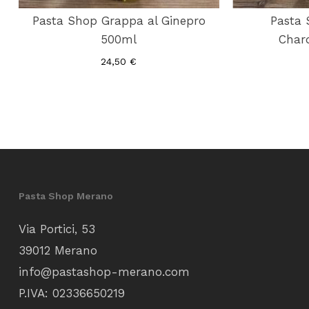
Pasta Shop Grappa al Ginepro
Pasta 
500ml
Char
24,50
€
Pasta Shop Merano
Via Portici, 53
39012 Merano
info@pastashop-merano.com
P.IVA: 02336650219