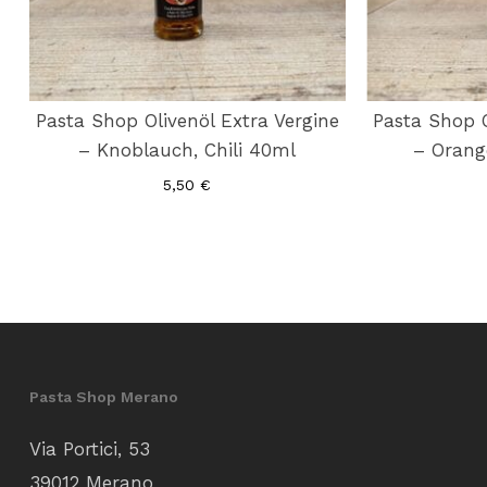
Pasta Shop Olivenöl Extra Vergine
Pasta Shop O
– Knoblauch, Chili 40ml
– Orang
5,50
€
Pasta Shop Merano
Via Portici, 53
39012 Merano