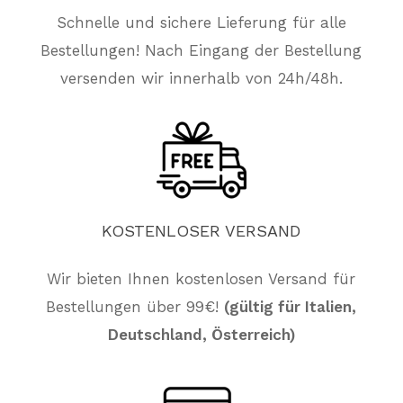
Schnelle und sichere Lieferung für alle
Bestellungen! Nach Eingang der Bestellung
versenden wir innerhalb von 24h/48h.
KOSTENLOSER
VERSAND
Wir bieten Ihnen kostenlosen Versand für
Es befinden sich keine Produkte im
Bestellungen über 99€!
(gültig für Italien,
Warenkorb.
Deutschland, Österreich)
Züruck Zum Shop