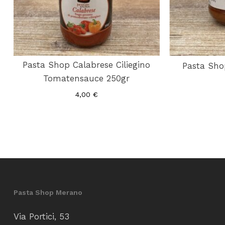
Pasta Shop Calabrese Ciliegino
Pasta Sho
Tomatensauce 250gr
4,00
€
Pasta Shop Merano
Via Portici, 53