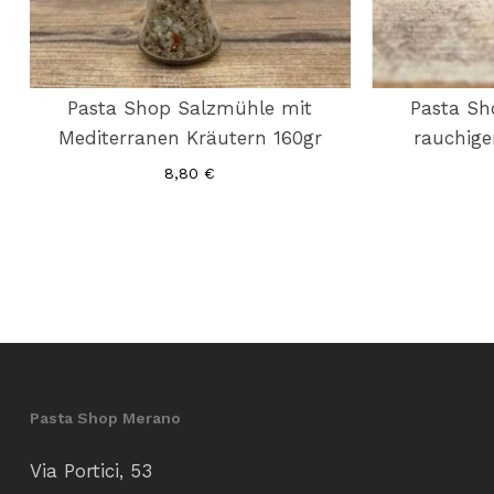
Pasta Shop Salzmühle mit
Pasta Sh
Mediterranen Kräutern 160gr
rauchige
8,80
€
Pasta Shop Merano
Via Portici, 53