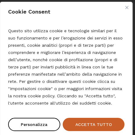
Cookie Consent
Condizioni di Vendita
Terms and Conditions
Questo sito utilizza cookie e tecnologie similari per il
suo funzionamento e per l’erogazione dei servizi in esso
Shipping and Payment
presenti, cookie analitici (propri e di terze parti) per
comprendere e migliorare l’esperienza di navigazione
dell’utente, nonché cookie di profilazione (propri e di
Language
terze parti) per inviarti pubblicità in linea con le tue
preferenze manifestate nell’ambito della navigazione in
Deutsch
rete. Per gestire o disattivare questi cookie clicca su
Italiano
"Impostazioni cookie" o per maggiori informazioni visita
la nostra cookie policy. Cliccando su "Accetta tutto",
l'utente acconsente all'utilizzo dei suddetti cookie.
© 2026 Pasta Shop Merano.
Personalizza
ACCETTA TUTTO