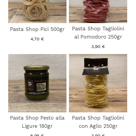
Pasta Shop Tagliolini
Pasta Shop Pici 500gr
al Pomodoro 250gr
4,70
€
3,90
€
Nessun prodotto nel carrello.
Pasta Shop Pesto alla
Pasta Shop Tagliolini
Ligure 180gr
con Aglio 250gr
Vai Al Negozio
8,95
€
3,90
€