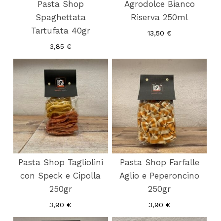
Pasta Shop
Agrodolce Bianco
Spaghettata
Riserva 250ml
Tartufata 40gr
13,50
€
3,85
€
Pasta Shop Tagliolini
Pasta Shop Farfalle
con Speck e Cipolla
Aglio e Peperoncino
250gr
250gr
3,90
€
3,90
€