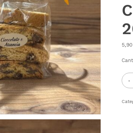
C
2
5,9
Cant
Cate