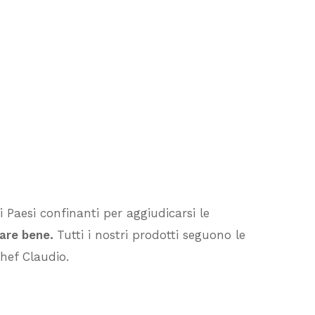
 Paesi confinanti per aggiudicarsi le
Nessun prodotto nel carrello.
fare bene.
Tutti i nostri prodotti seguono le
Vai Al Negozio
hef Claudio.