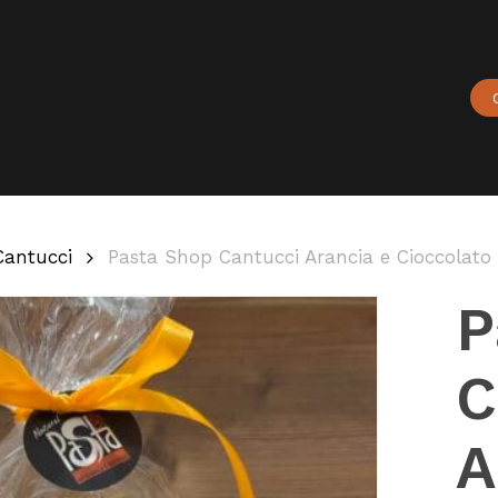
Carrello
Cantucci
Pasta Shop Cantucci Arancia e Cioccolato
P
C
A