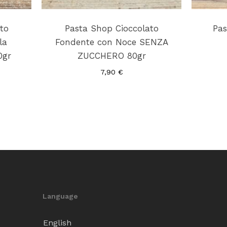
to
Pasta Shop Cioccolato
Pas
la
Fondente con Noce SENZA
0gr
ZUCCHERO 80gr
7,90
€
Language
English