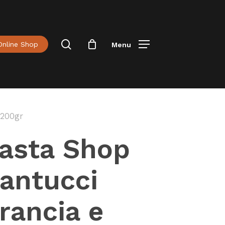
Menu
Close
Cart
Cerca
Online Shop
Menu
 200gr
asta Shop
antucci
rancia e