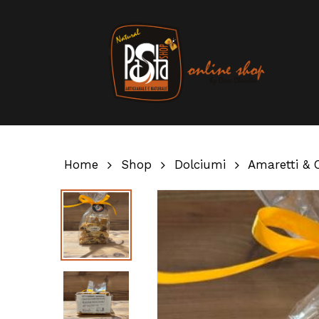
Skip
to
main
content
Home
Shop
Dolciumi
Amaretti & 