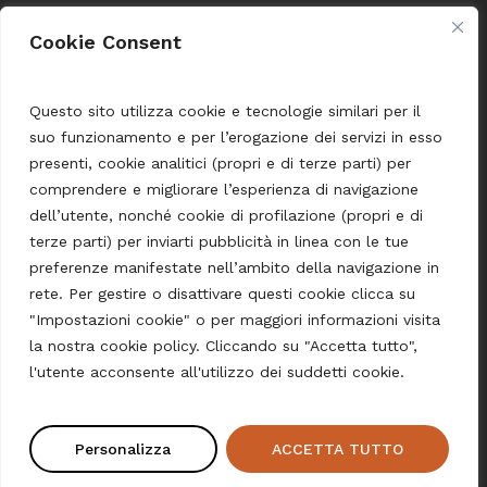
Cookie Consent
Condizioni di Vendita
Termini e Condizioni
Questo sito utilizza cookie e tecnologie similari per il
suo funzionamento e per l’erogazione dei servizi in esso
Spedizione e pagamento
presenti, cookie analitici (propri e di terze parti) per
comprendere e migliorare l’esperienza di navigazione
dell’utente, nonché cookie di profilazione (propri e di
Language
terze parti) per inviarti pubblicità in linea con le tue
preferenze manifestate nell’ambito della navigazione in
English
rete. Per gestire o disattivare questi cookie clicca su
Deutsch
"Impostazioni cookie" o per maggiori informazioni visita
la nostra cookie policy. Cliccando su "Accetta tutto",
Subtotale:
0,00
€
l'utente acconsente all'utilizzo dei suddetti cookie.
Carrello
Pagamento
© 2026 Pasta Shop Merano.
Personalizza
ACCETTA TUTTO