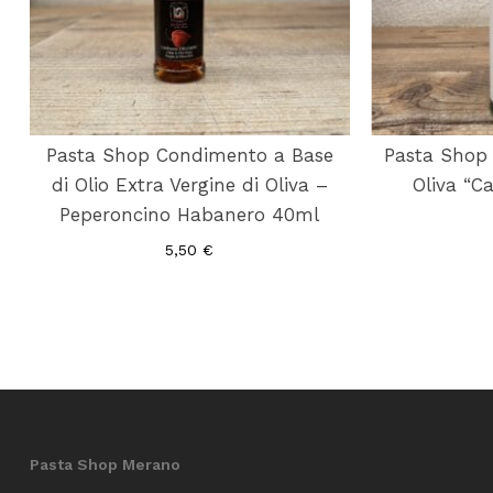
Pasta Shop Condimento a Base
Pasta Shop 
di Olio Extra Vergine di Oliva –
Oliva “C
Peperoncino Habanero 40ml
5,50
€
Pasta Shop Merano