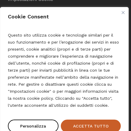
Cookie Consent
Condizioni di Vendita
Termini e Condizioni
Questo sito utilizza cookie e tecnologie similari per il
suo funzionamento e per l’erogazione dei servizi in esso
Spedizione e pagamento
presenti, cookie analitici (propri e di terze parti) per
comprendere e migliorare l’esperienza di navigazione
dell’utente, nonché cookie di profilazione (propri e di
Language
terze parti) per inviarti pubblicità in linea con le tue
preferenze manifestate nell’ambito della navigazione in
English
rete. Per gestire o disattivare questi cookie clicca su
Deutsch
"Impostazioni cookie" o per maggiori informazioni visita
la nostra cookie policy. Cliccando su "Accetta tutto",
Subtotale:
0,00
€
l'utente acconsente all'utilizzo dei suddetti cookie.
Carrello
Pagamento
© 2026 Pasta Shop Merano.
Personalizza
ACCETTA TUTTO