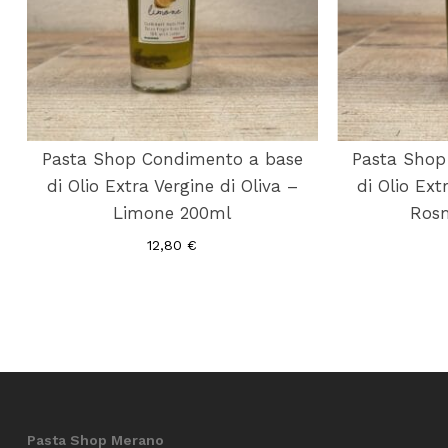
Pasta Shop Condimento a base
Pasta Shop
di Olio Extra Vergine di Oliva –
di Olio Ext
Limone 200ml
Ros
12,80
€
Pasta Shop Merano