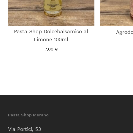
Pasta Shop Dolcebalsamico al
Agrodo
Limone 100ml
7,00
€
Pasta Shop Merano
Via Portici, 53