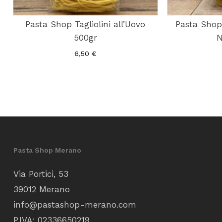
Pasta Shop Tagliolini all’Uovo
Pasta Shop 
500gr
N
6,50
€
Pasta Shop Merano
Via Portici, 53
39012 Merano
info@pastashop-merano.com
P.IVA: 02336650219