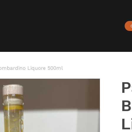
Carrello
ombardino Liquore 500ml
P
B
L