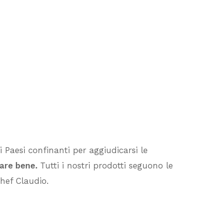
 Paesi confinanti per aggiudicarsi le
Nessun prodotto nel carrello.
fare bene.
Tutti i nostri prodotti seguono le
Vai Al Negozio
hef Claudio.