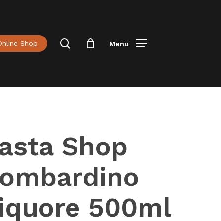
Menu
Close
Cart
Cerca
Online Shop
Menu
asta Shop
ombardino
iquore 500ml