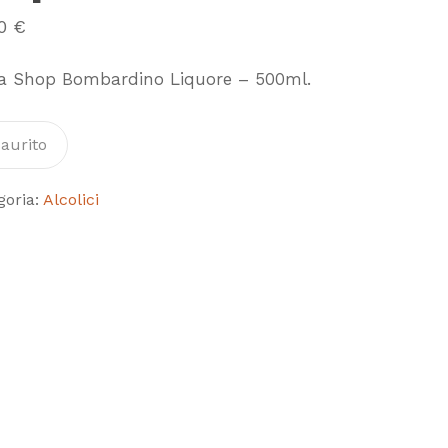
50
€
a Shop Bombardino Liquore – 500ml.
aurito
goria:
Alcolici