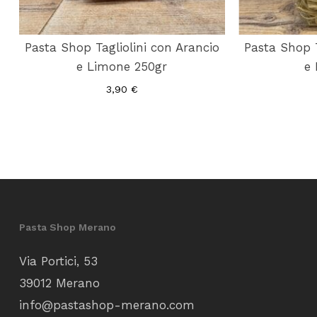
Pasta Shop Tagliolini con Arancio
Pasta Shop 
e Limone 250gr
e 
3,90
€
Pasta Shop Merano
Via Portici, 53
39012 Merano
info@pastashop-merano.com