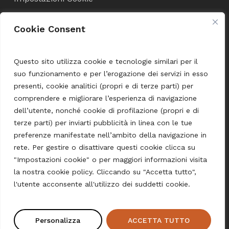
Cookie Consent
Condizioni di Vendita
Termini e Condizioni
Questo sito utilizza cookie e tecnologie similari per il
suo funzionamento e per l’erogazione dei servizi in esso
Spedizione e pagamento
presenti, cookie analitici (propri e di terze parti) per
comprendere e migliorare l’esperienza di navigazione
dell’utente, nonché cookie di profilazione (propri e di
Language
terze parti) per inviarti pubblicità in linea con le tue
preferenze manifestate nell’ambito della navigazione in
English
rete. Per gestire o disattivare questi cookie clicca su
Deutsch
"Impostazioni cookie" o per maggiori informazioni visita
la nostra cookie policy. Cliccando su "Accetta tutto",
Subtotale:
0,00
€
l'utente acconsente all'utilizzo dei suddetti cookie.
Carrello
Pagamento
© 2026 Pasta Shop Merano.
Personalizza
ACCETTA TUTTO