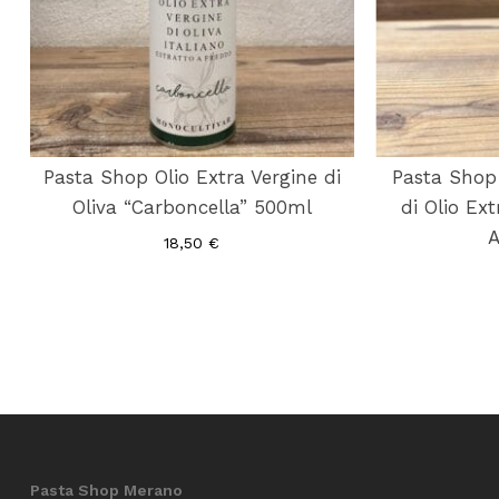
Pasta Shop Olio Extra Vergine di
Pasta Shop
Oliva “Carboncella” 500ml
di Olio Ext
A
18,50
€
Pasta Shop Merano