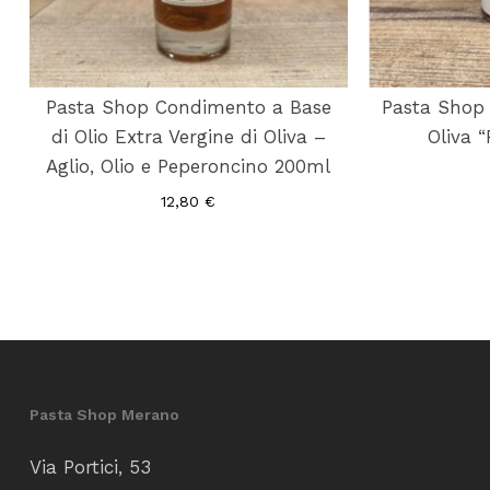
Pasta Shop Condimento a Base
Pasta Shop 
di Olio Extra Vergine di Oliva –
Oliva 
Aglio, Olio e Peperoncino 200ml
12,80
€
Pasta Shop Merano
Via Portici, 53