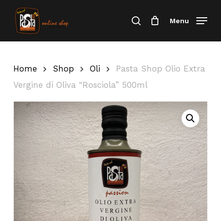
Skip
Menu
Menu
to
Cerca
Close
Carrello
Cart
main
content
Home
Shop
Oli
Pasta Shop Olio Extra
Vergine di Oliva “Rosciola” 500ml