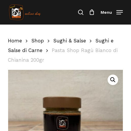
Skip
Menu
Menu
to
Cerca
Close
Carrello
Cart
main
content
Home
Shop
Sughi & Salse
Sughi e
Salse di Carne
Pasta Shop Ragù Bianco di
Chianina 200gr