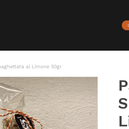
Carrello
aghettata al Limone 50gr
P
S
L