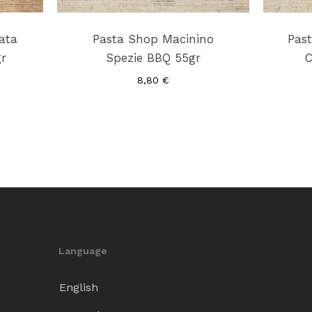
ata
Pasta Shop Macinino
Pas
gr
Spezie BBQ 55gr
C
8,80
€
Language
English