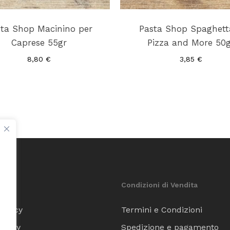
ta Shop Macinino per
Pasta Shop Spaghett
Caprese 55gr
Pizza and More 50
8,80
€
3,85
€
Condizioni di Vendita
Policy
Termini e Condizioni
Policy
Spedizione e pagamento