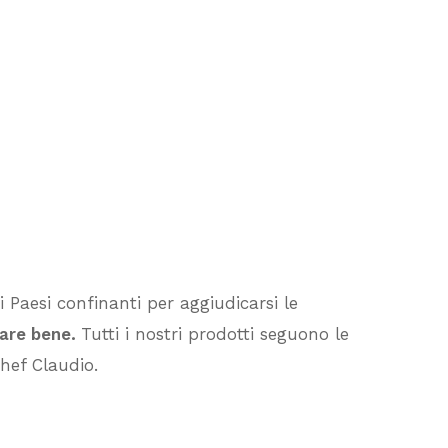
Nessun prodotto nel carrello.
 Paesi confinanti per aggiudicarsi le
fare bene.
Tutti i nostri prodotti seguono le
Vai Al Negozio
hef Claudio.