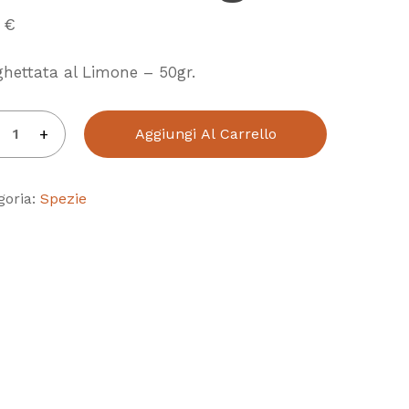
5
€
hettata al Limone – 50gr.
Aggiungi Al Carrello
goria:
Spezie