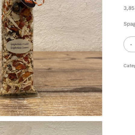
3,8
Spag
Cate