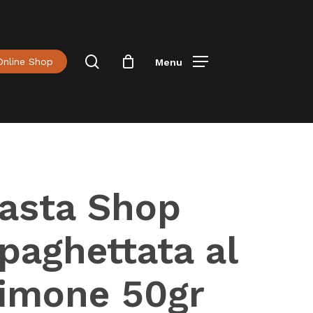
Menu
Close
Cart
Cerca
Online Shop
Menu
asta Shop
paghettata al
imone 50gr