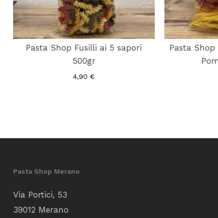
Pasta Shop Fusilli ai 5 sapori
Pasta Shop 
500gr
Pom
4,90
€
Pasta Shop Merano
Via Portici, 53
39012 Merano