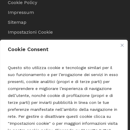
Cookie Policy
Impressum
Sitemap
Impostazioni Cookie
Cookie Consent
Condizioni di Vendita
Termini e Condizioni
Questo sito utilizza cookie e tecnologie similari per il
suo funzionamento e per l’erogazione dei servizi in esso
Spedizione e pagamento
presenti, cookie analitici (propri e di terze parti) per
comprendere e migliorare l’esperienza di navigazione
dell’utente, nonché cookie di profilazione (propri e di
Language
terze parti) per inviarti pubblicità in linea con le tue
preferenze manifestate nell’ambito della navigazione in
English
rete. Per gestire o disattivare questi cookie clicca su
Deutsch
"Impostazioni cookie" o per maggiori informazioni visita