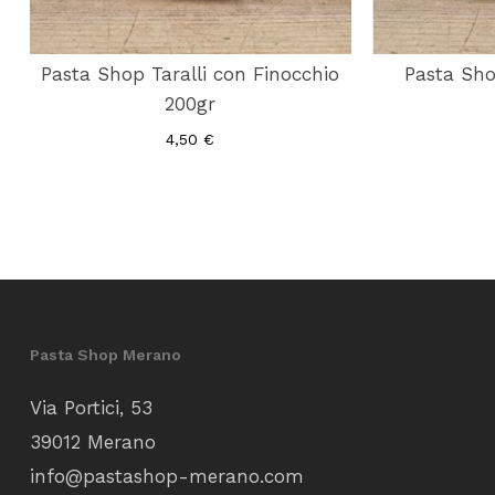
Pasta Shop Taralli con Finocchio
Pasta Shop
200gr
4,50
€
Pasta Shop Merano
Via Portici, 53
39012 Merano
info@pastashop-merano.com