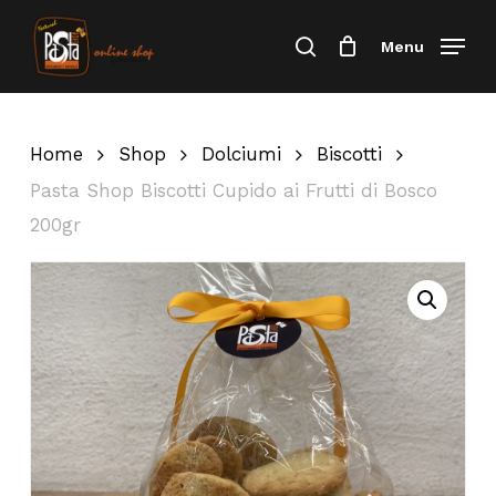
Skip
Menu
Menu
to
Cerca
Close
Carrello
Cart
main
content
Home
Shop
Dolciumi
Biscotti
Pasta Shop Biscotti Cupido ai Frutti di Bosco
200gr