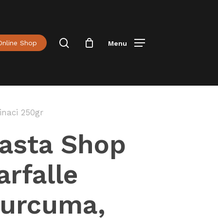
Menu
Close
Cart
Cerca
Online Shop
Menu
inaci 250gr
asta Shop
arfalle
urcuma,