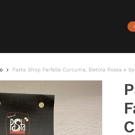
Carrello
o
Pasta Shop Farfalle Curcuma, Bietola Rossa e Sp
P
F
C