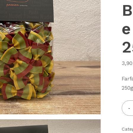
B
e
2
3,9
Farf
250g
Cate