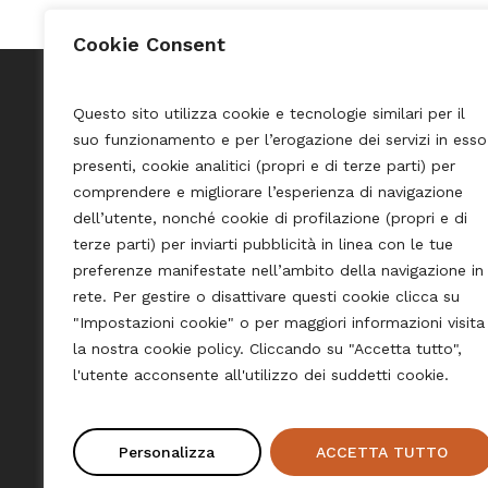
Cookie Consent
Questo sito utilizza cookie e tecnologie similari per il
suo funzionamento e per l’erogazione dei servizi in esso
Pasta Shop Merano
Credits
presenti, cookie analitici (propri e di terze parti) per
comprendere e migliorare l’esperienza di navigazione
Privacy 
Via Portici, 53
dell’utente, nonché cookie di profilazione (propri e di
39012 Merano
Cookie 
terze parti) per inviarti pubblicità in linea con le tue
info@pastashop-merano.com
preferenze manifestate nell’ambito della navigazione in
Impres
rete. Per gestire o disattivare questi cookie clicca su
P.IVA: 02336650219
Sitema
"Impostazioni cookie" o per maggiori informazioni visita
Tel.
+39 0473 270973
Imposta
la nostra cookie policy. Cliccando su "Accetta tutto",
Cell:
+39 329 7394210
l'utente acconsente all'utilizzo dei suddetti cookie.
Personalizza
ACCETTA TUTTO