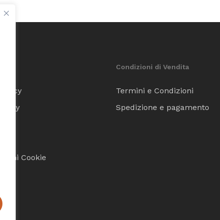
Condizioni di Vendita
Policy
Termini e Condizioni
Policy
Spedizione e pagamento
sum
p
zioni Cookie
Subtotale:
C