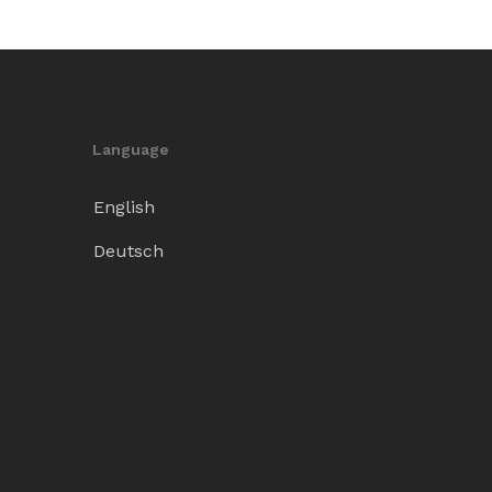
Language
English
Deutsch
0,00
€
arrello
Pagamento