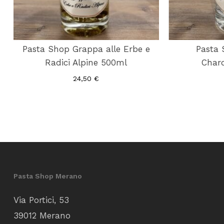
Pasta Shop Grappa alle Erbe e
Pasta 
Radici Alpine 500ml
Char
24,50
€
Pasta Shop Merano
Via Portici, 53
39012 Merano