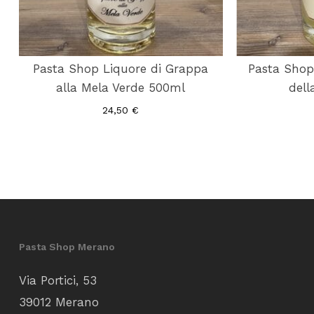
Pasta Shop Liquore di Grappa
Pasta Shop
alla Mela Verde 500ml
dell
24,50
€
Pasta Shop Merano
Via Portici, 53
39012 Merano